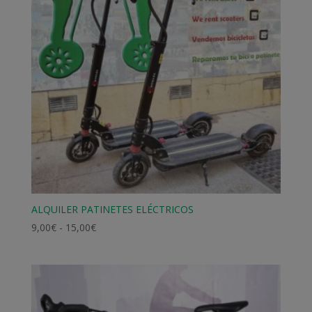
ALQUILER PATINETES ELÉCTRICOS
Rango
9,00
€
-
15,00
€
de
precios:
desde
9,00€
hasta