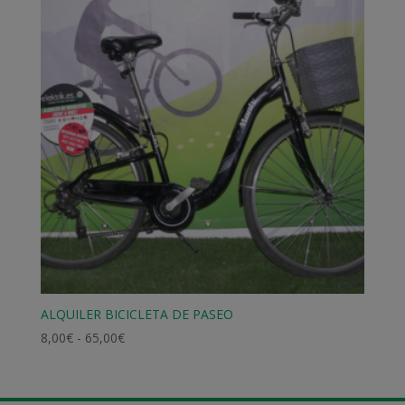
9,00€
hasta
85,00€
ALQUILER BICICLETA DE PASEO
Rango
8,00
€
-
65,00
€
de
precios:
desde