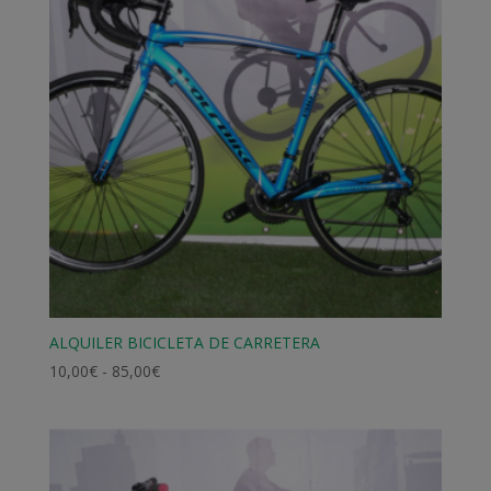
15,00€
ALQUILER BICICLETA DE CARRETERA
Rango
10,00
€
-
85,00
€
de
precios:
desde
10,00€