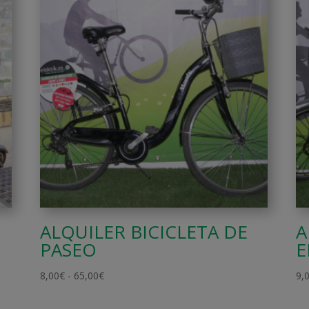
ALQUILER BICICLETA DE
A
PASEO
E
Rango
8,00
€
-
65,00
€
9,
de
precios: