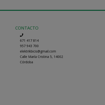
desde
8,00€
hasta
65,00€
CONTACTO
671 417 814
957 943 700
elektrikbicis@gmail.com
Calle María Cristina 5, 14002
Córdoba