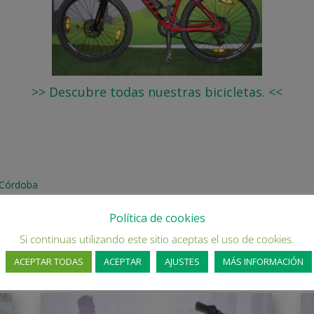
>> Descubre todas nuestras bicicletas. <<
, Córdob
a
Política de cookies
Si continuas utilizando este sitio aceptas el uso de cookies.
ACEPTAR TODAS
ACEPTAR
AJUSTES
MÁS INFORMACIÓN