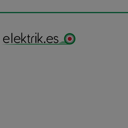
desde
9,00€
hasta
85,00€