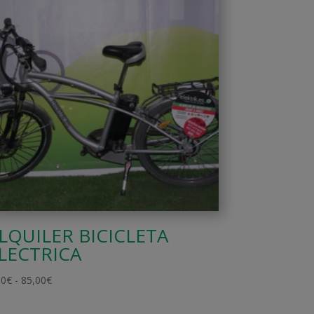
LQUILER BICICLETA
LECTRICA
Rango
00
€
-
85,00
€
de
precios: