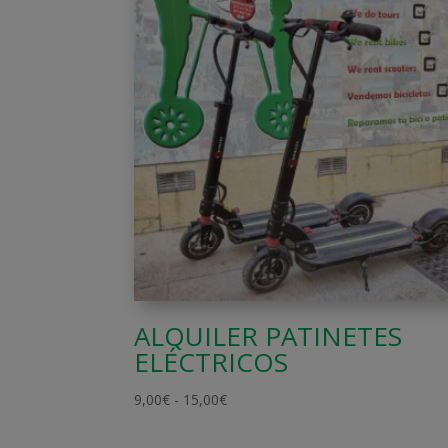
ALQUILER PATINETES
ELÉCTRICOS
Rango
9,00
€
-
15,00
€
de
precios: