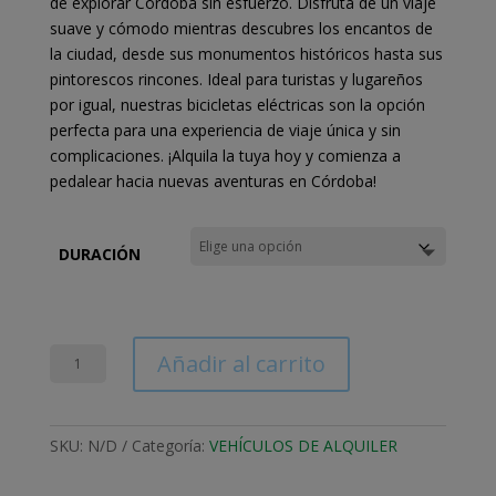
de explorar Córdoba sin esfuerzo. Disfruta de un viaje
suave y cómodo mientras descubres los encantos de
la ciudad, desde sus monumentos históricos hasta sus
pintorescos rincones. Ideal para turistas y lugareños
por igual, nuestras bicicletas eléctricas son la opción
perfecta para una experiencia de viaje única y sin
complicaciones. ¡Alquila la tuya hoy y comienza a
pedalear hacia nuevas aventuras en Córdoba!
DURACIÓN
ALQUILER
Añadir al carrito
BICICLETA
ELECTRICA
cantidad
SKU:
N/D
Categoría:
VEHÍCULOS DE ALQUILER