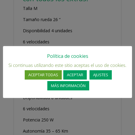
Talla M
Tamaño rueda 26 “
Disponibilidad 4 unidades
6 velocidades
Potencia 250 W
Política de cookies
Autonomía 35 – 65 Km
Si continuas utilizando este sitio aceptas el uso de cookies.
ACEPTAR TODAS
ACEPTAR
AJUSTES
Talla M
MÁS INFORMACIÓN
Tamaño rueda 26 “
Disponibilidad 8 unidades
6 velocidades
Potencia 250 W
Autonomía 35 – 65 Km