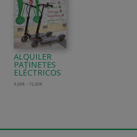
desde
desde
10,00€
8,00€
hasta
hasta
22,00€
65,00€
ALQUILER
PATINETES
ELÉCTRICOS
Rango
9,00
€
-
15,00
€
de
precios:
desde
9,00€
hasta
15,00€