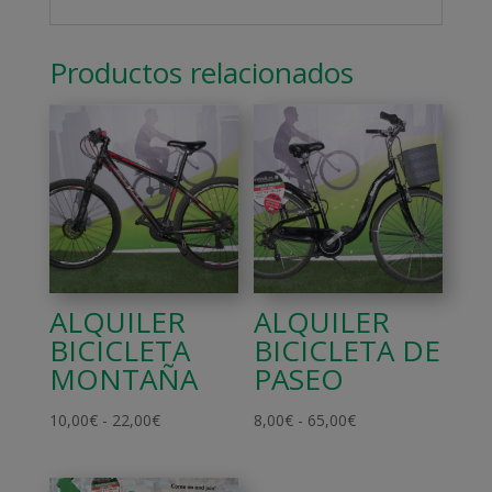
Productos relacionados
ALQUILER
ALQUILER
BICICLETA
BICICLETA DE
MONTAÑA
PASEO
Rango
Rango
10,00
€
-
22,00
€
8,00
€
-
65,00
€
de
de
precios:
precios: